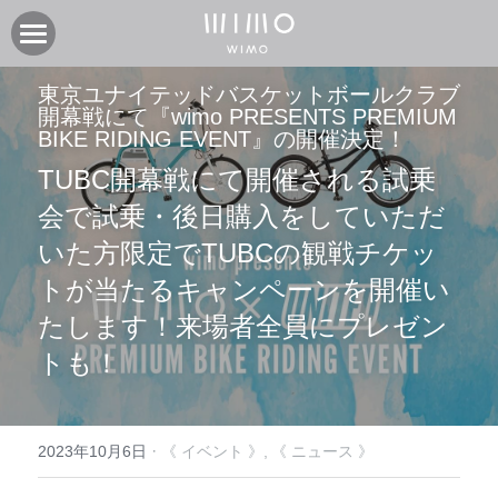
製品
東京ユナイテッドバスケットボールクラブ
開幕戦にて『wimo PRESENTS PREMIUM 
オンラインストア
電動アシスト自転車COOZY
BIKE RIDING EVENT』の開催決定！
TUBC開幕戦にて開催される試乗
電動アシスト自転車COOZY Light
実店舗
会で試乗・後日購入をしていただ
電動クロスバイク URBAN BELT 650
ニュース
CASA WIMO | wimo ショールーム
いた方限定でTUBCの観戦チケッ
子供自転車wimo kids
BASE WIMO | wimo ショールーム
サポート
お知らせ
トが当たるキャンペーンを開催い
たします！来場者全員にプレゼン
外商・卸
取扱い販売店
ブログ
企業情報
採用情報
トも！
取扱い店募集 | 法人問い合わせ
イベント
保証に関して
コミュニティ
会社紹介
製品関連資料
製品登録
検索
·
2023年10月6日
《 イベント 》,
《 ニュース 》
よくあるご質問
ユーザークラブ