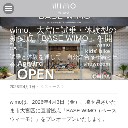
製品
wimo、大宮に試乗・体験型の
オンラインストア
電動アシスト自転車COOZY
新拠点「BASE WIMO」を開
設
電動アシスト自転車COOZY Light
実店舗
試乗と体験を通じて、自分に合う一台と出
電動クロスバイク URBAN BELT 650
ニュース
CASA WIMO | wimo ショールーム
会える場所
子供自転車wimo kids
BASE WIMO | wimo ショールーム
サポート
お知らせ
外商・卸
取扱い販売店
ブログ
企業情報
採用情報
·
2026年4月1日
《 ニュース 》
取扱い店募集 | 法人問い合わせ
イベント
保証に関して
コミュニティ
会社紹介
wimoは、2026年4月3日（金）、埼玉県さいた
ま市大宮区に直営拠点「BASE WIMO（ベース 
製品関連資料
製品登録
検索
ウィーモ）」をプレオープンいたします。
よくあるご質問
ユーザークラブ