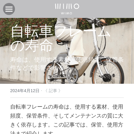
製品
自転車フレーム
オンラインストア
電動アシスト自転車COOZY
の寿命
電動アシスト自転車COOZY Light
実店舗
寿命は、使用する素材、使用頻度、保管条
電動クロスバイク URBAN BELT 650
ニュース
CASA WIMO | wimo ショールーム
件などで影響される？
子供自転車wimo kids
BASE WIMO | wimo ショールーム
サポート
お知らせ
外商・卸
取扱い販売店
ブログ
企業情報
採用情報
·
2024年4月12日
《 記事 》
取扱い店募集 | 法人問い合わせ
イベント
保証に関して
コミュニティ
会社紹介
自転車フレームの寿命は、使用する素材、使用
頻度、保管条件、そしてメンテナンスの質に大
製品関連資料
製品登録
検索
きく依存します。この記事では、保管、使用方
よくあるご質問
ユーザークラブ
法まで紹介します。