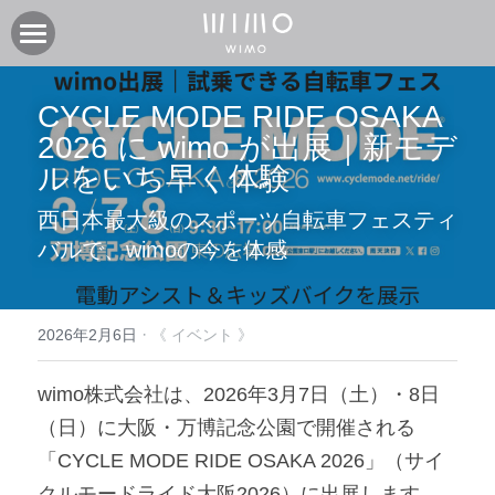
製品
CYCLE MODE RIDE OSAKA 
オンラインストア
電動アシスト自転車COOZY
2026 に wimo が出展｜新モデ
ルをいち早く体験
電動アシスト自転車COOZY Light
実店舗
西日本最大級のスポーツ自転車フェスティ
電動クロスバイク URBAN BELT 650
ニュース
CASA WIMO | wimo ショールーム
バルで、wimoの今を体感
子供自転車wimo kids
BASE WIMO | wimo ショールーム
サポート
お知らせ
外商・卸
取扱い販売店
ブログ
企業情報
採用情報
·
2026年2月6日
《 イベント 》
取扱い店募集 | 法人問い合わせ
イベント
保証に関して
コミュニティ
会社紹介
wimo株式会社は、2026年3月7日（土）・8日
（日）に大阪・万博記念公園で開催される
製品関連資料
製品登録
検索
「CYCLE MODE RIDE OSAKA 2026」（サイ
よくあるご質問
ユーザークラブ
クルモードライド大阪2026）に出展します。