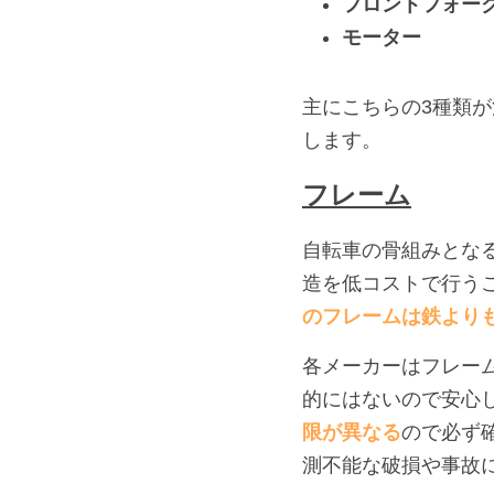
フロントフォー
モーター
主にこちらの3種類
します。
フレーム
自転車の骨組みとな
造を低コストで行う
のフレームは鉄より
各メーカーはフレー
的にはないので安心
限が異なる
ので必ず
測不能な破損や事故