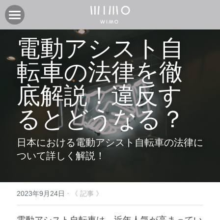
製品
電動アシスト自
オンラインストア
電動アシスト自転車COOZY
転車の法律を徹
電動アシスト自転車COOZY Light
実店舗
底解説！違反す
電動クロスバイク URBAN BELT 650
ニュース
CASA WIMO | wimo ショールーム
るとどうなる？
子供自転車wimo kids
BASE WIMO | wimo ショールーム
サポート
お知らせ
日本における電動アシスト自転車の法律に
外商・卸
取扱い販売店
ブログ
企業情報
採用情報
ついて詳しく解説！
取扱い店募集 | 法人問い合わせ
イベント
保証に関して
コミュニティ
会社紹介
製品関連資料
·
2023年9月24日
《 記事 》
製品登録
検索
よくあるご質問
ユーザークラブ