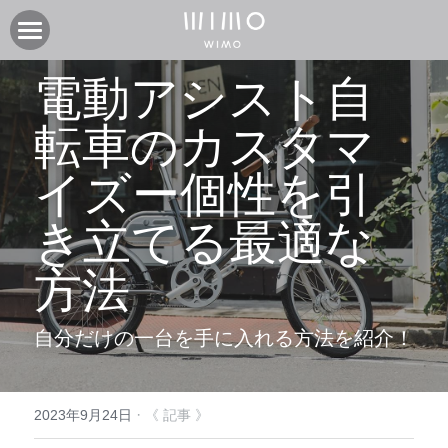
製品
電動アシスト自
オンラインストア
電動アシスト自転車COOZY
転車のカスタマ
電動アシスト自転車COOZY Light
実店舗
イズー個性を引
電動クロスバイク URBAN BELT 650
ニュース
CASA WIMO | wimo ショールーム
き立てる最適な
子供自転車wimo kids
BASE WIMO | wimo ショールーム
サポート
お知らせ
方法
外商・卸
取扱い販売店
ブログ
企業情報
採用情報
自分だけの一台を手に入れる方法を紹介！
取扱い店募集 | 法人問い合わせ
イベント
保証に関して
コミュニティ
会社紹介
製品関連資料
製品登録
検索
·
2023年9月24日
《 記事 》
よくあるご質問
ユーザークラブ