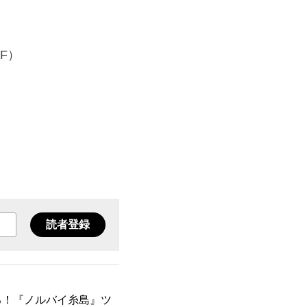
1F）
読者登録
で巡る！『ノルバイ糸島』ツ