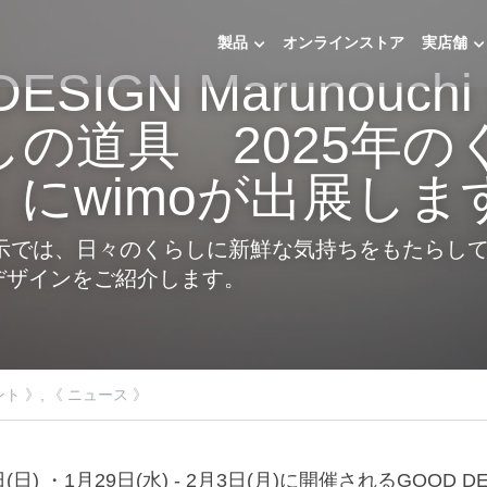
製品
オンラインストア
実店舗
DESIGN Marunouch
しの道具　2025年の
にwimoが出展しま
展示では、日々のくらしに新鮮な気持ちをもたらし
デザインをご紹介します。
ト 》,
《 ニュース 》
9日(日) ・1月29日(水) - 2月3日(月)に開催されるGOOD DESI