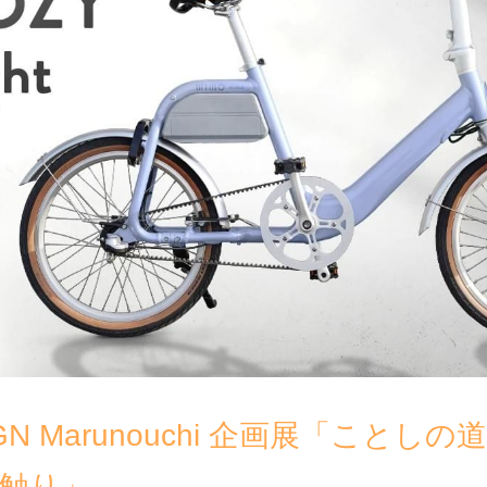
IGN Marunouchi 企画展「ことしの
触り」