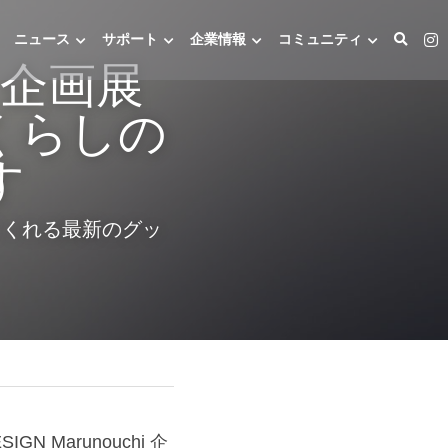
ニュース
サポート
企業情報
コミュニティ
i 企画展
くらしの
す
てくれる最新のグッ
GN Marunouchi 企