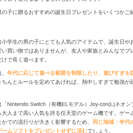
男の子に贈るおすすめの誕生日プレゼントをいくつかご
は小学生の男の子にとても人気のアイテムで、誕生日や
安い買い物ではありませんが、友人や家族とみんなでプ
だけで長く遊べます。
は、
年代に応じて遊べる範囲を制限したり、遊びすぎを
きちんとルールを定めてあげれば、熱中しすぎて勉強が
ntendo Switch（有機ELモデル）Joy-con(L)ネオ
ら大人まで高い人気を誇る任天堂のゲーム機です。ゲー
なかでの流行りが大きく影響するため、
同じ地域・年代
ゲームソフトをプレゼントせずに済む
でしょう。