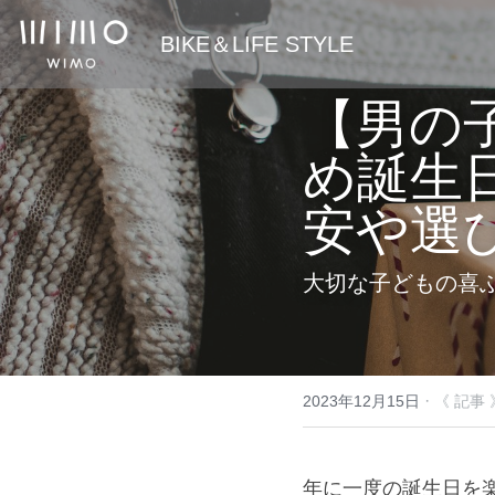
 BIKE＆LIFE STYLE
【男の
め誕生
安や選
大切な子どもの喜
·
2023年12月15日
《 記事 
年に一度の誕生日を