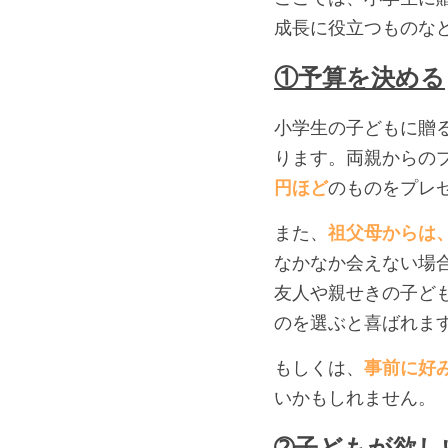
成長に役立つものな
①予算を決める
小学生の子どもに贈
ります。両親からの
円ほど
のものをプレ
また、
祖父母からは、
なかなか会えない場
友人や親せきの子ど
のを選ぶと喜ばれま
もしくは、
事前に好
いかもしれません。
➁子どもが欲し