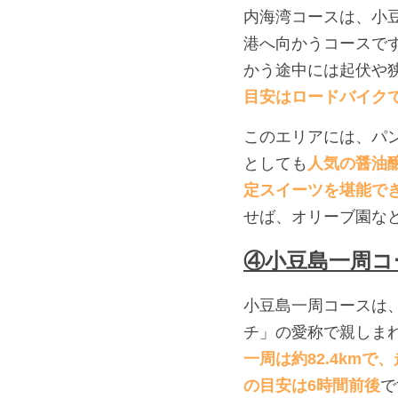
内海湾コースは、小
港へ向かうコースで
かう途中には起伏や
目安はロードバイク
このエリアには、パ
としても
人気の醤油
定スイーツを堪能で
せば、オリーブ園な
④小豆島一周コ
小豆島一周コースは
チ」の愛称で親しま
一周は約82.4km
の目安は6時間前後
で