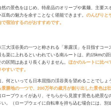
自然の景色をはじめ、特産品のオリーブや素麺、主要ス
小豆島の魅力を余すことなく堪能できます。
のんびりと
内で宿泊するのがおすすめです。
本三大渓谷美の一つと称される「寒露渓」を目指すコー
も楽に上れるといわれている南ルートは、約15kmの
その区間はあまり長くありません。
ほかのルートに比べ
りやすいです。
は、何といっても日本屈指の渓谷美を望めることでしょ
景勝地の一つで、200万年の歳月が創り出した景色は
はロープウェイがあり、そちらから見渡す景色も絶景な
さい。（ロープウェイに自転車を持ち込む場合には、別