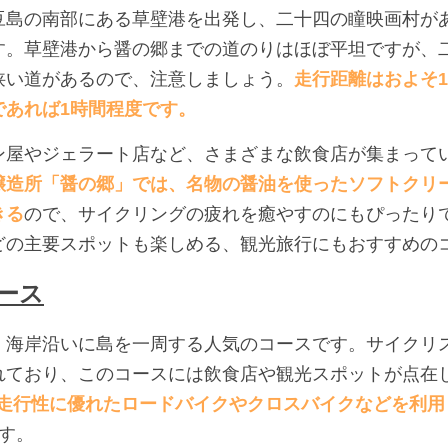
豆島の南部にある草壁港を出発し、二十四の瞳映画村が
す。草壁港から醤の郷までの道のりはほぼ平坦ですが、
狭い道があるので、注意しましょう。
走行距離はおよそ1
であれば1時間程度です。
ン屋やジェラート店など、さまざまな飲食店が集まって
醸造所「醤の郷」では、名物の醤油を使ったソフトクリ
きる
ので、サイクリングの疲れを癒やすのにもぴったり
どの主要スポットも楽しめる、観光旅行にもおすすめの
ース
、海岸沿いに島を一周する人気のコースです。サイクリ
れており、このコースには飲食店や観光スポットが点在
で、走行性に優れたロードバイクやクロスバイクなどを利
す。