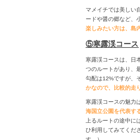
マメイチでは美しい
ードや醤の郷など、
楽しみたい方は、島
⑤寒露渓コース
寒露渓コースは、日
つのルートがあり、最
勾配は12%ですが、
かなので、比較的走
寒露渓コースの魅力
海国立公園を代表する
上るルートの途中に
ひ利用してみてくだ
す。）