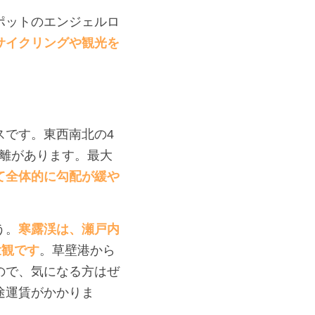
ポットのエンジェルロ
サイクリングや観光を
スです。東西南北の4
距離があります。最大
て全体的に勾配が緩や
う。
寒露渓は、瀬戸内
壮観です
。草壁港から
ので、気になる方はぜ
途運賃がかかりま