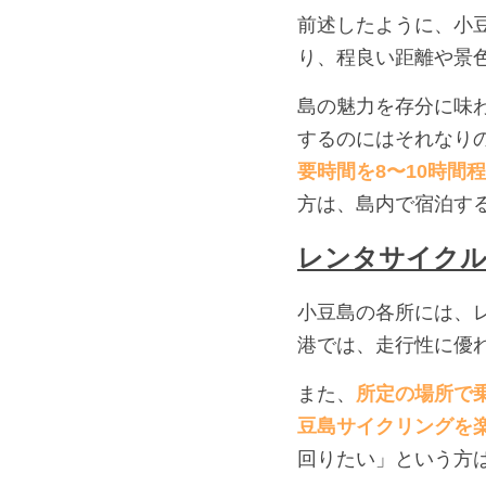
前述したように、小豆
り、程良い距離や景
島の魅力を存分に味
するのにはそれなり
要時間を8〜10時間
方は、島内で宿泊す
レンタサイク
小豆島の各所には、
港では、走行性に優
また、
所定の場所で
豆島サイクリングを
回りたい」という方