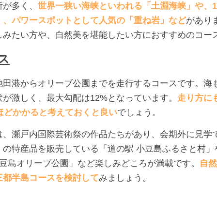
所が多く、
世界一狭い海峡といわれる「土淵海峡」や、1
」、パワースポットとして人気の「重ね岩」など
があり
しみたい方や、自然美を堪能したい方におすすめのコー
ス
池田港からオリーブ公園までを走行するコースです。海
伏が激しく、最大勾配は12%となっています。
走り方に
ほどかかると考えておくと良い
でしょう。
は、瀬戸内国際芸術祭の作品たちがあり、会期外に見学
くの特産品を販売している「道の駅 小豆島ふるさと村」
小豆島オリーブ公園」など楽しみどころが満載です。
自然
三都半島コースを検討して
みましょう。