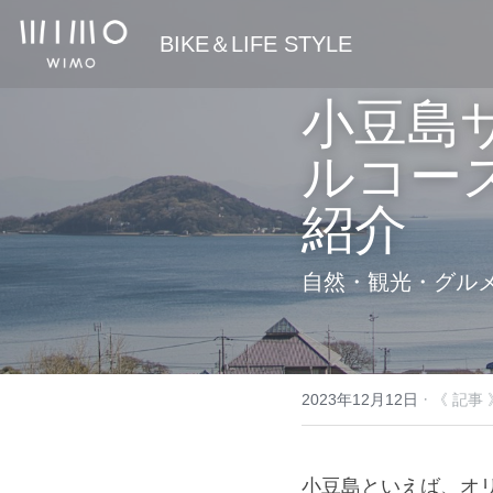
 BIKE＆LIFE STYLE
小豆島
ルコー
紹介
自然・観光・グル
·
2023年12月12日
《 記事 
小豆島といえば、オ