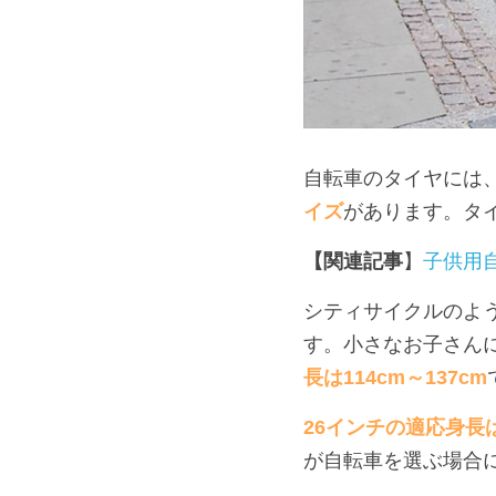
自転車のタイヤには
イズ
があります。タ
【関連記事
】
子供用
シティサイクルのよ
す。小さなお子さん
長は114cm～137cm
26インチの適応身長は
が自転車を選ぶ場合