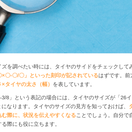
イズを調べたい時には、タイヤのサイドをチェックして
×
〇
-
〇
/
〇
」といった刻印が記されている
はずです。前
さ×タイヤの太さ（幅）
を表しています。
75-3/8」という表記の場合には、タイヤのサイズが「2
ことになります。タイヤのサイズの見方を知っておけば、
込む際に、状況を伝えやすくなる
ことでしょう。自分で
する際にも役に立ちます。