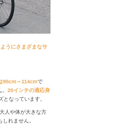
たようにさまざまなサ
5cm～114cm
で
ん。
20インチの適応身
ズとなっています。
大人や体が大きな方
もしれません。