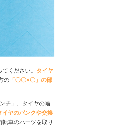
みてください。
タイヤ
方の
「
〇〇×〇
」の部
6インチ」、タイヤの幅
タイヤのパンクや交換
自転車のパーツを取り