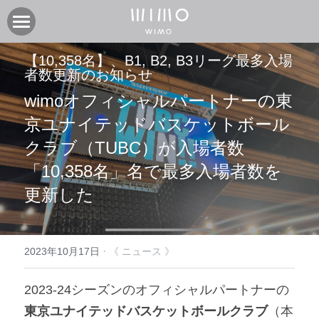
製品
【10,358名】、
B1, B2, B3リーグ最多入場
者数更新のお知らせ
オンラインストア
電動アシスト自転車COOZY
wimoオフィシャルパートナーの東
電動アシスト自転車COOZY Light
実店舗
京ユナイテッドバスケットボール
クラブ（TUBC）が入場者数
電動クロスバイク URBAN BELT 650
ニュース
CASA WIMO | wimo ショールーム
「10,358名」名で最多入場者数を
子供自転車wimo kids
BASE WIMO | wimo ショールーム
サポート
お知らせ
更新した
外商・卸
取扱い販売店
ブログ
企業情報
採用情報
取扱い店募集 | 法人問い合わせ
イベント
保証に関して
コミュニティ
会社紹介
·
2023年10月17日
《 ニュース 》
製品関連資料
製品登録
検索
2023-24シーズンのオフィシャルパートナーの
東京ユナイテッドバスケットボールクラブ
（本
よくあるご質問
ユーザークラブ