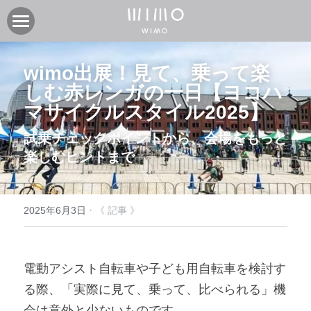
製品
wimo出展！見て、乗って楽
オンラインストア
電動アシスト自転車COOZY
しむ赤レンガの一日【ヨコハ
マサイクルスタイル2025】
電動アシスト自転車COOZY Light
実店舗
試乗チェックポイントから、会場をもっと
電動クロスバイク URBAN BELT 650
ニュース
CASA WIMO | wimo ショールーム
楽しむヒントまで
子供自転車wimo kids
BASE WIMO | wimo ショールーム
サポート
お知らせ
外商・卸
取扱い販売店
ブログ
企業情報
採用情報
·
2025年6月3日
《 記事 》
取扱い店募集 | 法人問い合わせ
イベント
保証に関して
コミュニティ
会社紹介
電動アシスト自転車や子ども用自転車を検討す
製品関連資料
製品登録
検索
る際、「実際に見て、乗って、比べられる」機
よくあるご質問
ユーザークラブ
会は意外と少ないものです。