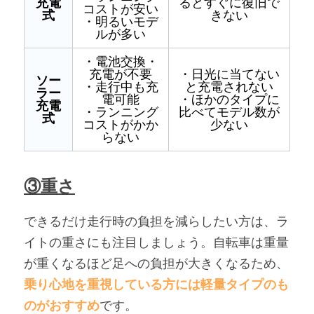
充電
るとすぐに復旧で
コストが安い
式
きない
・明るいモデ
ルが多い
・電池交換・
充電が不要
・日光に当てない
ソー
・走行中も充
と充電されない
ラー
電可能
・ほかのタイプに
充電
・ランニング
比べてモデル数が
式
コストがかか
少ない
らない
③重さ
できるだけ走行時の負担を減らしたい方は、ラ
イトの重さにも注目しましょう。自転車は重量
が重くなるほど足への負担が大きくなるため、
乗り心地を重視している方には軽量タイプのも
のがおすすめ
です。