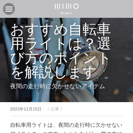
製品
おすすめ自転車
オンラインストア
電動アシスト自転車COOZY
用ライトは？選
電動アシスト自転車COOZY Light
実店舗
び方のポイント
電動クロスバイク URBAN BELT 650
ニュース
CASA WIMO | wimo ショールーム
を解説します
子供自転車wimo kids
BASE WIMO | wimo ショールーム
サポート
お知らせ
夜間の走行時に欠かせないアイテム
外商・卸
取扱い販売店
ブログ
企業情報
採用情報
取扱い店募集 | 法人問い合わせ
イベント
保証に関して
コミュニティ
会社紹介
·
2023年12月15日
《 記事 》
製品関連資料
製品登録
検索
自転車用ライトは、夜間の走行時に欠かせない
よくあるご質問
ユーザークラブ