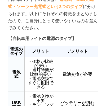
式・ソーラー充電式という3つのタイプ
に分け
られます。以下にそれぞれの特徴をまとめまし
たので、ご自身にとって使いやすいものを選ん
でみてください。
【自転車用ライトの電源のタイプ】
電源の
メリット
デメリット
タイプ
・価格が比較
的安い
・点灯時間が
電池
比較的長い
電池交換が必要
式
・電池交換で
すぐに復旧で
きる
・電池交換が
不要
USB
バッテリーが切れ
・ランニング