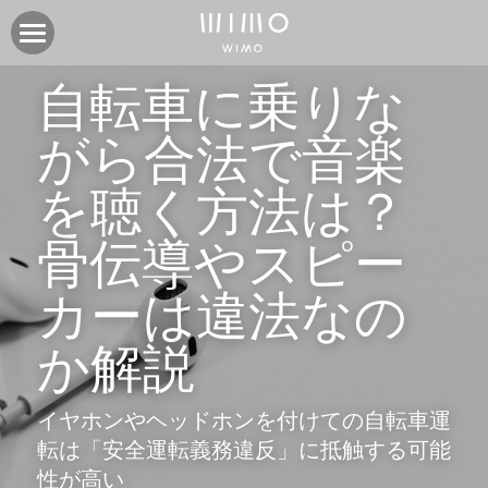
製品
自転車に乗りな
オンラインストア
電動アシスト自転車COOZY
がら合法で音楽
電動アシスト自転車COOZY Light
実店舗
を聴く方法は？
電動クロスバイク URBAN BELT 650
ニュース
CASA WIMO | wimo ショールーム
骨伝導やスピー
子供自転車wimo kids
BASE WIMO | wimo ショールーム
サポート
お知らせ
カーは違法なの
外商・卸
取扱い販売店
ブログ
企業情報
採用情報
か解説
取扱い店募集 | 法人問い合わせ
イベント
保証に関して
コミュニティ
会社紹介
イヤホンやヘッドホンを付けての自転車運
製品関連資料
製品登録
検索
転は「安全運転義務違反」に抵触する可能
性が高い
よくあるご質問
ユーザークラブ