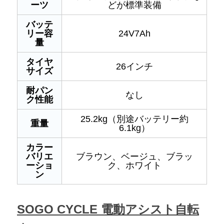
ーツ
どが標準装備
バッテ
リー容
24V7Ah
量
タイヤ
26インチ
サイズ
耐パン
なし
ク性能
25.2kg（別途バッテリー約
重量
6.1kg）
カラー
バリエ
ブラウン、ベージュ、ブラッ
ーショ
ク、ホワイト
ン
SOGO CYCLE 電動アシスト自転