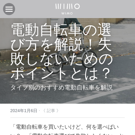
製品
電動自転車の選
オンラインストア
電動アシスト自転車COOZY
び方を解説！失
電動アシスト自転車COOZY Light
実店舗
敗しないための
電動クロスバイク URBAN BELT 650
ニュース
CASA WIMO | wimo ショールーム
ポイントとは？
子供自転車wimo kids
BASE WIMO | wimo ショールーム
サポート
お知らせ
タイプ別のおすすめ電動自転車を解説
外商・卸
取扱い販売店
ブログ
企業情報
採用情報
取扱い店募集 | 法人問い合わせ
イベント
保証に関して
コミュニティ
会社紹介
·
2024年1月6日
《 記事 》
製品関連資料
製品登録
検索
「電動自転車を買いたいけど、何を選べばい
よくあるご質問
ユーザークラブ