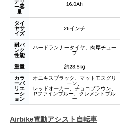
テリ
16.0Ah
ー容
量
タイ
ヤサ
26インチ
イズ
耐パ
ハードランナータイヤ、肉厚チュー
ンク
ブ
性能
重量
約28.5kg
カラ
オニキスブラック、マットモスグリ
ーバ
ーン、
リエ
レッドオーカー、チョコブラウン、
ーシ
Pファインブルー、クレメントブル
ョン
ー
Airbike電動アシスト自転車