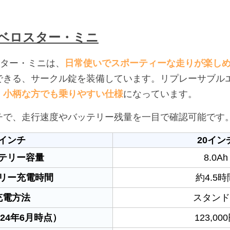
c】ベロスター・ミニ
ロスター・ミニは、
日常使いでスポーティーな走りが楽し
できる、サークル錠を装備しています。リプレーサブル
、
小柄な方でも乗りやすい仕様
になっています。
チで、走行速度やバッテリー残量を一目で確認可能です
インチ
20イン
テリー容量
8.0Ah
リー充電時間
約4.5時
充電方法
スタンド
024年6月時点）
123,00