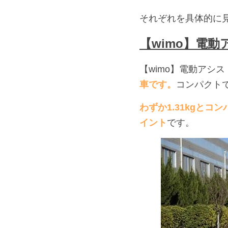
それぞれを具体的に
【wimo】電動ア
【wimo】電動アシスト
車です。
コンパクト
わずか1.31kgと
イント
です。