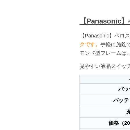
【Panasoni
【Panasonic】ベ
クです。
手軽に施錠
モンド型フレームは
見やすい液晶スイッ
バッ
バッテ
価格（2