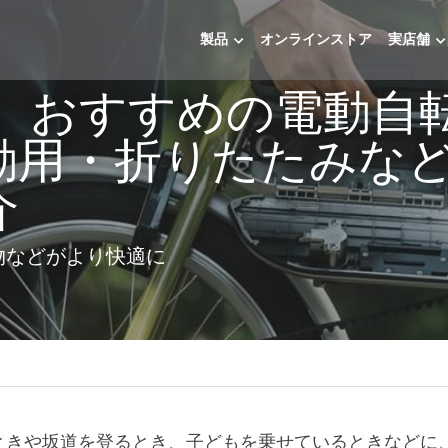
製品
オンラインストア
実店舗
4】おすすめの電動自転
勤用・折りたたみな
介
物などがより快適に
》
ときや坂道を登るとき、子どもを乗せているときなどに