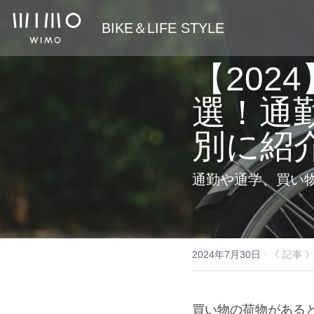
 BIKE＆LIFE STYLE
【202
選！通
別に紹
通勤や通学、買い
·
2024年7月30日
《 記事 
買い物の荷物がある