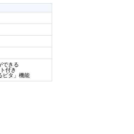
ができる
ト付き
るピタ」機能