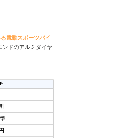
める電動スポーツバイ
エンドのアルミダイヤ
。
チ
間
型
0円