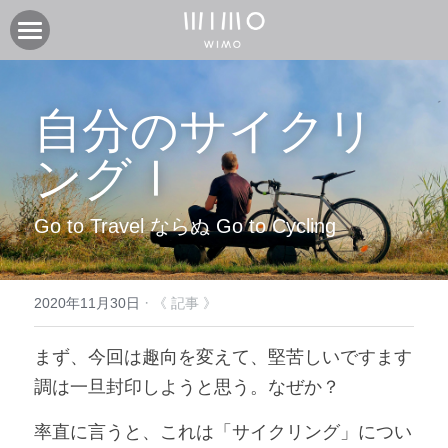
製品
自分のサイクリ
オンラインストア
電動アシスト自転車COOZY
電動アシスト自転車COOZY Light
ングⅠ
実店舗
電動クロスバイク URBAN BELT 650
ニュース
CASA WIMO | wimo ショールーム
Go to Travel ならぬ Go to Cycling
子供自転車wimo kids
BASE WIMO | wimo ショールーム
サポート
お知らせ
外商・卸
取扱い販売店
ブログ
企業情報
採用情報
·
2020年11月30日
《 記事 》
取扱い店募集 | 法人問い合わせ
イベント
保証に関して
コミュニティ
会社紹介
まず、今回は趣向を変えて、堅苦しいですます
調は一旦封印しようと思う。なぜか？
製品関連資料
製品登録
検索
率直に言うと、
これは「サイクリング」につい
よくあるご質問
ユーザークラブ