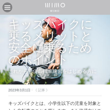
製品
キッズバイクに
オンラインストア
電動アシスト自転車COOZY
乗るメリットと
電動アシスト自転車COOZY Light
実店舗
安全に乗るため
電動クロスバイク URBAN BELT 650
ニュース
CASA WIMO | wimo ショールーム
のポイント
子供自転車wimo kids
BASE WIMO | wimo ショールーム
サポート
お知らせ
これから子供自転車練習をはじめる方に
外商・卸
取扱い販売店
ブログ
企業情報
採用情報
取扱い店募集 | 法人問い合わせ
イベント
保証に関して
コミュニティ
会社紹介
·
2023年3月1日
《 記事 》
製品関連資料
製品登録
検索
キッズバイクとは、小学生以下の児童を対象と
よくあるご質問
ユーザークラブ