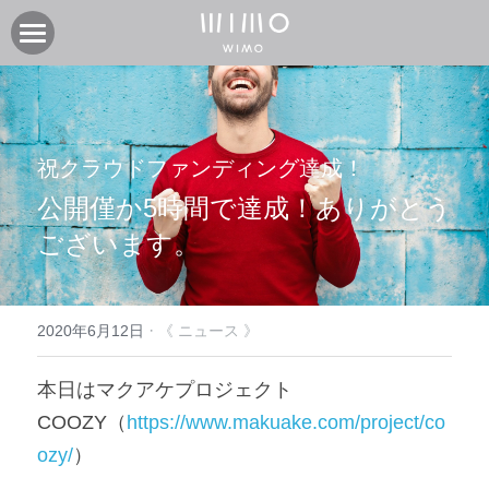
製品
オンラインストア
電動アシスト自転車COOZY
祝クラウドファンディング達成！
電動アシスト自転車COOZY Light
実店舗
公開僅か5時間で達成！ありがとう
電動クロスバイク URBAN BELT 650
ニュース
CASA WIMO | wimo ショールーム
ございます。
子供自転車wimo kids
BASE WIMO | wimo ショールーム
サポート
お知らせ
外商・卸
取扱い販売店
ブログ
企業情報
採用情報
·
2020年6月12日
《 ニュース 》
取扱い店募集 | 法人問い合わせ
イベント
保証に関して
コミュニティ
会社紹介
本日はマクアケプロジェクト
COOZY（
https://www.makuake.com/project/co
製品関連資料
製品登録
検索
ozy/
）
よくあるご質問
ユーザークラブ