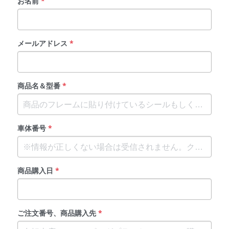
お名前
*
メールアドレス
*
商品名＆型番
*
車体番号
*
商品購入日
*
ご注文番号、商品購入先
*