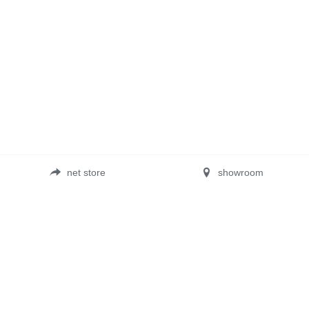
net store
showroom
電動アシスト自転車COOZY
子供自転車 wimo kids
Online Store
ショールーム CASA WIMO
取扱い店舗
ブログ
会社紹介
ニュース
採用情報
イベント
プライバシーポリシー