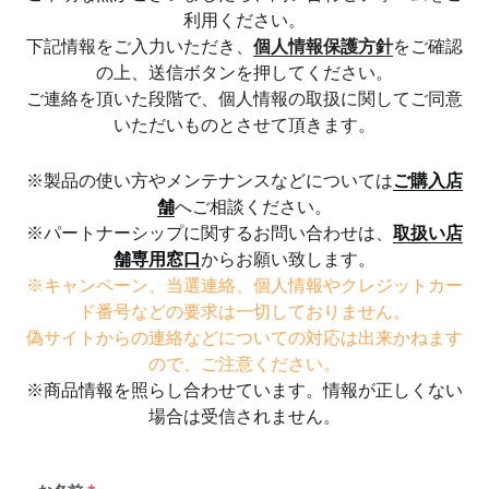
利用ください。
アンバサダー募集
下記情報をご入力いただき、
個人情報
保護
方針
をご確認
の上、送信ボタンを押してください。
ご連絡を頂いた段階で、個人情報の取扱に関してご同意
いただいものとさせて頂きます。
※製品の使い方やメンテナンスなどについては
ご
購入
店
舗
へご相談ください。
※パートナーシップに関するお問い合わせは、
取扱い
店
舗
専用窓口
からお願い致します。
※キャンペーン、当選連絡、個人情報やクレジットカー
ド番号などの要求は一切しておりません。
偽サイトからの連絡などについての対応は出来かねます
ので、ご注意ください。
※商品情報を照らし合わせています。情報が正しくない
場合は受信されません。