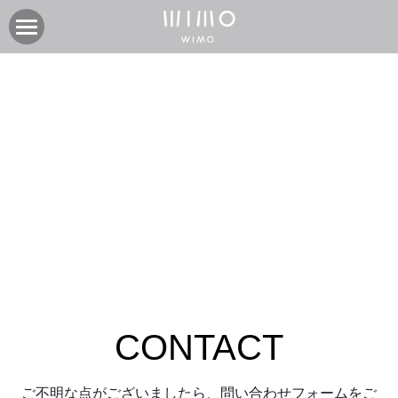
×
ブログカテゴリー
製品
すべてのカテゴリ
オンラインストア
電動アシスト自転車COOZY
《 記事 》
電動アシスト自転車COOZY Light
実店舗
《 イベント 》
電動クロスバイク URBAN BELT 650
ニュース
CASA WIMO | wimo ショールーム
《 ニュース 》
子供自転車wimo kids
BASE WIMO | wimo ショールーム
サポート
お知らせ
外商・卸
《 ショールーム 》
取扱い販売店
ブログ
企業情報
採用情報
取扱い店募集 | 法人問い合わせ
イベント
保証に関して
コミュニティ
会社紹介
CONTACT
製品関連資料
製品登録
検索
よくあるご質問
ユーザークラブ
ご不明な点がございましたら、問い合わせフォームをご