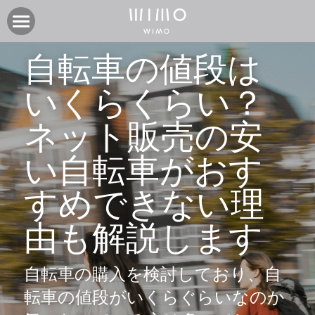
製品
自転車の値段は
オンラインストア
電動アシスト自転車COOZY
いくらくらい？
電動アシスト自転車COOZY Light
実店舗
ネット販売の安
電動クロスバイク URBAN BELT 650
ニュース
CASA WIMO | wimo ショールーム
い自転車がおす
子供自転車wimo kids
BASE WIMO | wimo ショールーム
サポート
お知らせ
すめできない理
外商・卸
取扱い販売店
ブログ
企業情報
採用情報
由も解説します
取扱い店募集 | 法人問い合わせ
イベント
保証に関して
コミュニティ
会社紹介
自転車の購入を検討しており、自
製品関連資料
製品登録
検索
転車の値段がいくらぐらいなのか
よくあるご質問
ユーザークラブ