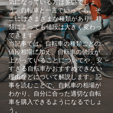
気になっている方は多いでしょ
う。自転車と一言でいっても、そ
アンバサダー募集
こにはさまざまな種類があり、種
類によっても値段は大きく変わっ
てきます。
当記事では、自転車の種類ごとの
値段相場に加え、自転車の値段が
上がっていることについてや、安
すぎる自転車がおすすめできない
理由などについて解説します。記
事を読むことで、自転車の相場が
わかり、自分に合った適切な自転
車を購入できるようになるでしょ
う。